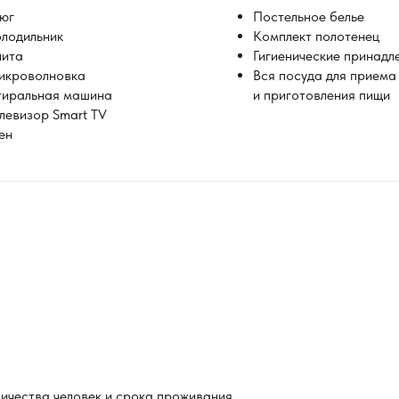
юг
Постельное белье
лодильник
Комплект полотенец
лита
Гигиенические принадл
икроволновка
Вся посуда для приема
тиральная машина
и приготовления пищи
левизор Smаrt ТV
ен
личества человек и срока проживания.