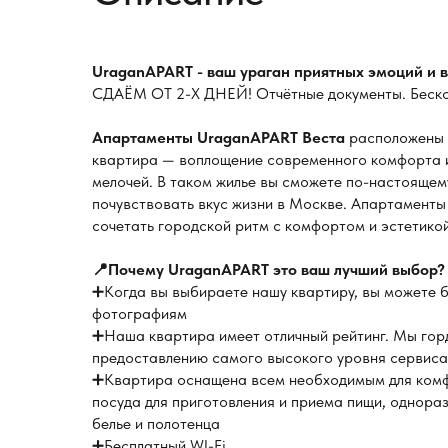
UraganAPART - ваш ураган приятных эмоций и 
СДАЁМ ОТ 2-Х ДНЕЙ! Отчётные документы. Бескон
Апартаменты UraganAPART Веста
расположены в
квартира — воплощение современного комфорта и 
мелочей. В таком жилье вы сможете по-настоящему
почувствовать вкус жизни в Москве. Апартаменты 
сочетать городской ритм с комфортом и эстетико
📍Почему UrаgаnАPART это ваш лучший выбор?
➕Когда вы выбираете нашу квартиру, вы можете б
фотографиям
➕Наша квартира имеет отличный рейтинг. Мы гор
предоставлению самого высокого уровня сервиса
➕Квартира оснащена всем необходимым для комфо
посуда для приготовления и приема пищи, однора
белье и полотенца
➕Бесплатный WI-Fi