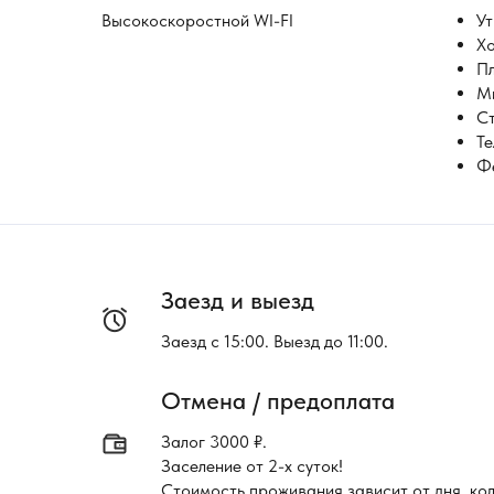
Bысoкoскoроcтнoй WI-FI
Ут
Хо
П
М
С
Те
Ф
Заезд и выезд
Заезд с 15:00. Выезд до 11:00.
Отмена / предоплата
Залог 3000 ₽.
Заселение от 2-х суток!
Стоимость проживания зависит от дня, ко