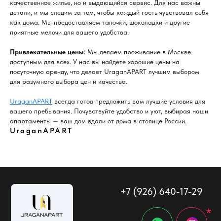
качественное жилье, но и выдающийся сервис. Для нас важны
детали, и мы следим за тем, чтобы каждый гость чувствовал себя
как дома. Мы предоставляем тапочки, шоколадки и другие
КВАРТИРЫ
ПОЛЕЗНЫЕ СТАТЬИ
приятные мелочи для вашего удобства.
РЕКВИЗИТЫ
ОТЗЫВЫ
ДЛЯ СОБСТВЕННИКА
Привлекательные цены:
Мы делаем проживание в Москве
FAQ
ПАРТНЁРАМ
доступным для всех. У нас вы найдете хорошие цены на
посуточную аренду, что делает UraganAPART лучшим выбором
Политика конфиденциальности
для разумного выбора цен и качества.
Правила проживания и бронирования
UraganAPART
всегда готов предложить вам лучшие условия для
Договор найма жилого помещения
вашего пребывания. Почувствуйте удобство и уют, выбирая наши
Разработка сайта
© 2023. Все права защищены
апартаменты — ваш дом вдали от дома в столице России.
UraganAPART