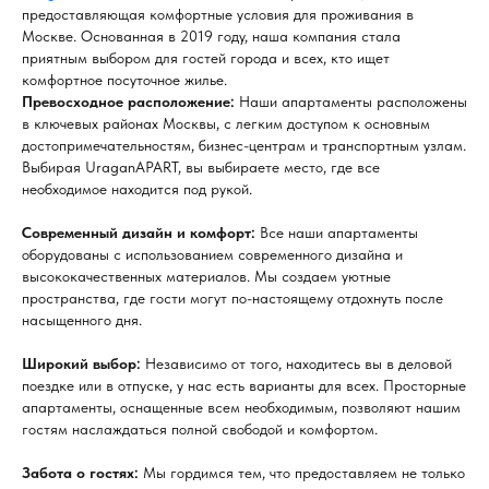
предоставляющая комфортные условия для проживания в
Москве. Основанная в 2019 году, наша компания стала
приятным выбором для гостей города и всех, кто ищет
комфортное посуточное жилье.
Превосходное расположение:
Наши апартаменты расположены
в ключевых районах Москвы, с легким доступом к основным
достопримечательностям, бизнес-центрам и транспортным узлам.
Выбирая UraganAPART, вы выбираете место, где все
необходимое находится под рукой.
Современный дизайн и комфорт:
Все наши апартаменты
оборудованы с использованием современного дизайна и
высококачественных материалов. Мы создаем уютные
пространства, где гости могут по-настоящему отдохнуть после
насыщенного дня.
Широкий выбор:
Независимо от того, находитесь вы в деловой
+7 (926) 640-17-29
поездке или в отпуске, у нас есть варианты для всех. Просторные
*
апартаменты, оснащенные всем необходимым, позволяют нашим
гостям наслаждаться полной свободой и комфортом.
*Признан экстремистской
Забота о гостях:
Мы гордимся тем, что предоставляем не только
организацией и запрещен
на территории РФ