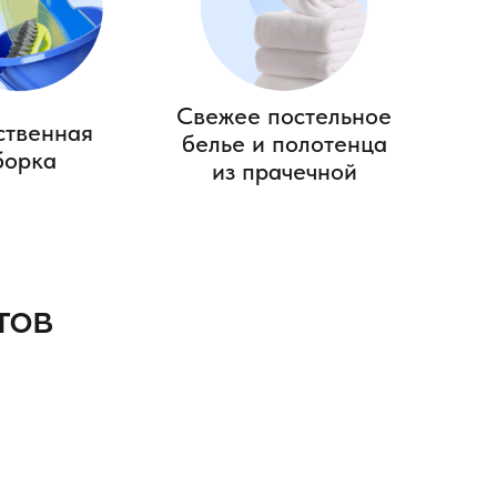
Свежее постельное
ственная
белье и полотенца
борка
из прачечной
тов