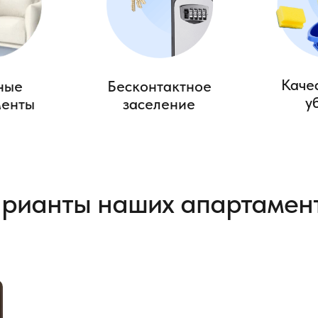
Каче
ные
Бесконтактное
у
менты
заселение
рианты наших апартамен